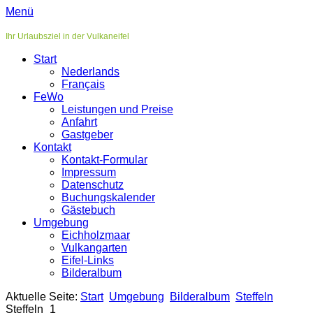
Menü
Ihr Urlaubsziel in der Vulkaneifel
Start
Nederlands
Français
FeWo
Leistungen und Preise
Anfahrt
Gastgeber
Kontakt
Kontakt-Formular
Impressum
Datenschutz
Buchungskalender
Gästebuch
Umgebung
Eichholzmaar
Vulkangarten
Eifel-Links
Bilderalbum
Aktuelle Seite:
Start
Umgebung
Bilderalbum
Steffeln
Steffeln_1